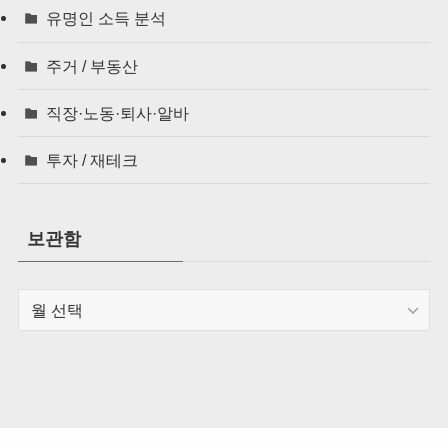
유명인 소득 분석
주거 / 부동산
직장·노동·퇴사·알바
투자 / 재테크
보관함
보
관
함