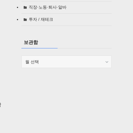
직장·노동·퇴사·알바
투자 / 재테크
보관함
보
관
함
참